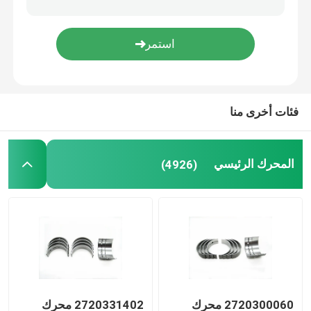
حلقات البستونات الديزل
مجموعة حلقة المكبس
فئات أخرى منا
حلقات البستون لضاغط الهواء
المحرك الرئيسي
(4926)
حلقة زيت المكبس
حلقات التحكم بالزيت
2720300060 محرك
2720331402 محرك