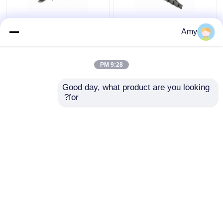
لمحرك هيلمان مجموعة
لشركة هيلمان محرك كون
Amy
محامل رئيسية 20-
ستود 10-082 4A
Avenger 1.3LS
082/5A Avenger 1.3LS
75221637 قوة عالية
75221632
9:28 PM
افضل سعر
افضل سعر
Good day, what product are you looking 
for?
اتصل بنا
اتصل بنا
عرض المزيد
منزل
حول نا
اتصل بنا
Desktop Site
خريطة الموقع
سياسة الخصوصية