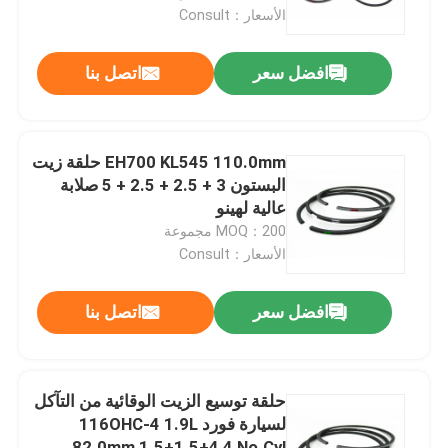
الأسعار：Consult
حولنا
افضل سعر
اتصل بنا
جولة في المصنع
EH700 KL545 110.0mm حلقة زيت
مراقبة الجودة
البستون 3 + 2.5 + 2.5 + 5 صلابة
عالية لهينو
MOQ：200 مجموعة
اتصل بنا
الأسعار：Consult
أخبار
افضل سعر
اتصل بنا
القضايا
حلقة توسيع الزيت الوقائية من التآكل
لسيارة فورد 116OHC-4 1.9L
المحرك الرئيسي
82.0mm 1.5+1.5+4 4 No.Cyl