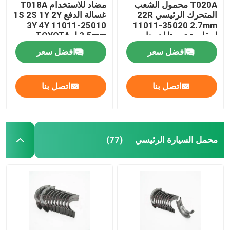
T020A محمول الشعب
مضاد للاستخدام T018A
المتحرك الرئيسي 22R
غسالة الدفع 1S 2S 1Y 2Y
3Y 4Y 11011-25010
11011-35020 2.7mm
لمقاومة تويوتا لدرجات
2.5mm لـ TOYOTA
الحرارة العالية
افضل سعر
افضل سعر
اتصل بنا
اتصل بنا
محمل السيارة الرئيسي
(77)