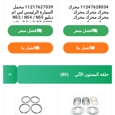
11247628034 محرك
11217627039 محمل
محرك محرك محرك
السيارة الرئيسي لبي ام
محرك محرك محرك
دبليو N52 / N54 / N55
محرك محرك
2.5 / 3.0T 6CYL متانة
افضل سعر
افضل سعر
اتصل بنا
اتصل بنا
حلقة البستون الآلي
(85)