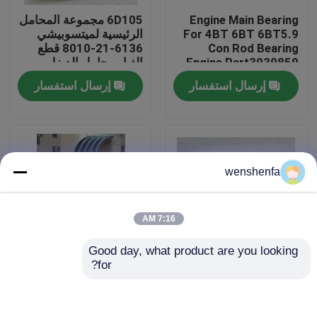
Engine Main Bearing
6D105 مجموعة المحامل
For 4BT 6BT 6BT5.9
الرئيسية لميتسوبيشي
حولنا
Con Rod Bearing
6136-21-8010 قطع
Engine Part3939859
الغيار محامل الديزل
3802070
إرسال استفسار
إرسال استفسار
جولة في المصنع
مراقبة الجودة
wenshenfa
اتصل بنا
أخبار
7:16 AM
Good day, what product are you looking 
القضايا
for?
نوعية عالية من D13
قطع غيار محرك
محرك العجلات المحمول
السيارات محامل كونرود
الرئيسي ومحمول العصا
لتويوتا 1rz/1nz/2nz
المحرك الرئيسي
المقابلة لمحرك فولفو
M703A2 M723A