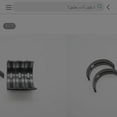
1
/
1