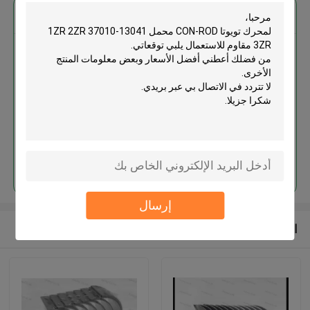
احصل على افضل سعر ل
لمحرك تويوتا CON-ROD محمل
13041-37010 1ZR 2ZR 3ZR
مقاوم للاستعمال
استمر
إرسال
المنتجات الموصى بها