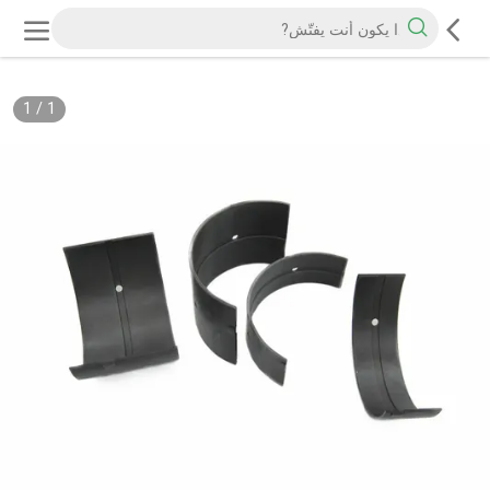
1
/
1