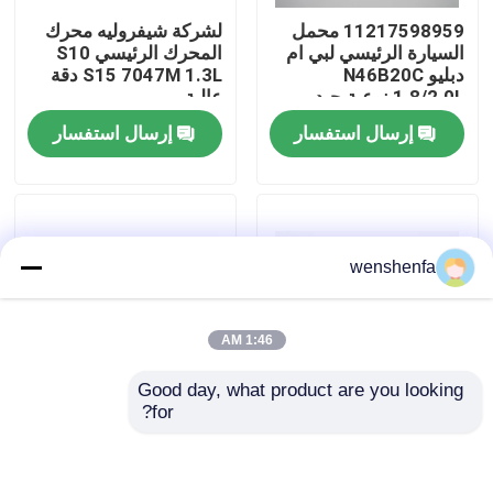
11217598959 محمل
لشركة شيفروليه محرك
السيارة الرئيسي لبي ام
المحرك الرئيسي S10
حولنا
دبليو N46B20C
S15 7047M 1.3L دقة
1.8/2.0L نوعية جيد
عالية
إرسال استفسار
إرسال استفسار
جولة في المصنع
مراقبة الجودة
wenshenfa
اتصل بنا
أخبار
1:46 AM
Good day, what product are you looking 
القضايا
for?
لشركة شيفروليه محرك
لشركة شيفروليه محرك
محرك الرئيسي شيفوي
مع عصا تحمل شيفروليه
11 M7235SA 2.0L
11 B6386SA 2.0L عالية
المحرك الرئيسي
مستوى عال
القياسية