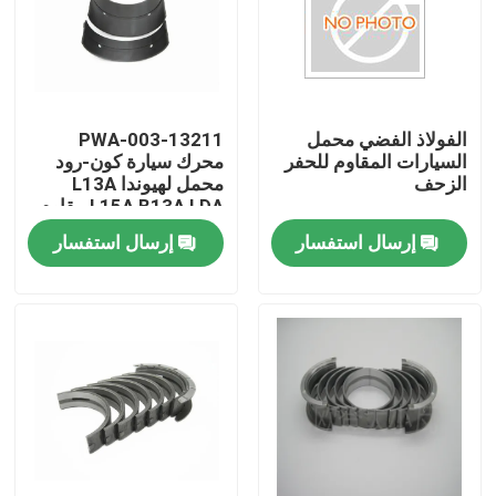
الفولاذ الفضي محمل
13211-PWA-003
السيارات المقاوم للحفر
محرك سيارة كون-رود
الزحف
محمل لهيوندا L13A
L15A B13A LDA مقاوم
للاستخدام
إرسال استفسار
إرسال استفسار
المنزل
المنتجات
فيديوهات