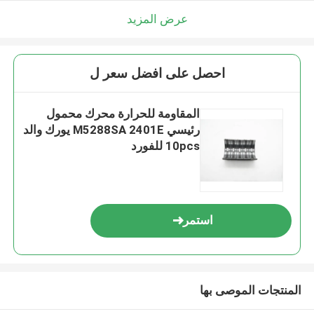
عرض المزيد
احصل على افضل سعر ل
المقاومة للحرارة محرك محمول
رئيسي M5288SA 2401E يورك والد
10pcs للفورد
استمر
المنتجات الموصى بها