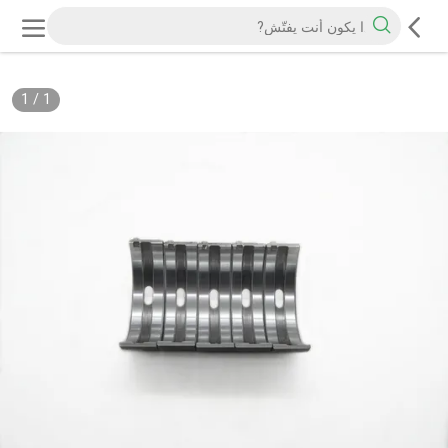
1
/
1