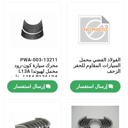
الفولاذ الفضي محمل
13211-PWA-003
السيارات المقاوم للحفر
محرك سيارة كون-رود
الزحف
محمل لهيوندا L13A
L15A B13A LDA مقاوم
للاستخدام
إرسال استفسار
إرسال استفسار
المنزل
المنتجات
فيديوهات