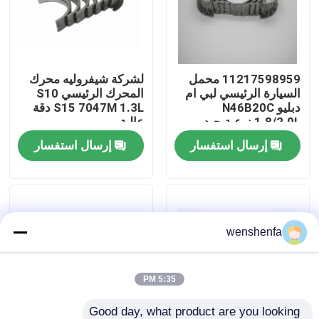
حولنا
11217598959 محمل
لشركة شيفروليه محرك
جولة في المصنع
السيارة الرئيسي لبي ام
المحرك الرئيسي S10
دبليو N46B20C
S15 7047M 1.3L دقة
1.8/2.0L نوعية جيد
عالية
مراقبة الجودة
إرسال استفسار
إرسال استفسار
اتصل بنا
أخبار
wenshenfa
القضايا
5:35 PM
المحرك الرئيسي
Good day, what product are you looking 