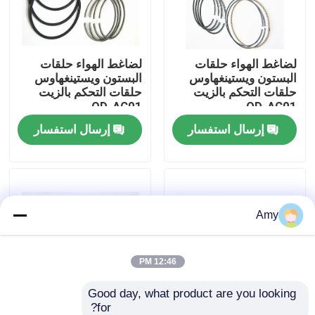
حولنا
لضاغط الهواء حلقات
لضاغط الهواء حلقات
البستون ويستينغهاوس
البستون ويستينغهاوس
جولة في المصنع
حلقات التحكم بالزيت
حلقات التحكم بالزيت
OD-AC01
OD-AC01
إرسال استفسار
إرسال استفسار
مراقبة الجودة
اتصل بنا
Amy
أخبار
القضايا
12:46 PM
Good day, what product are you looking 
المحرك الرئيسي
for?
لضاغط الهواء حلقات
لضاغط الهواء حلقات