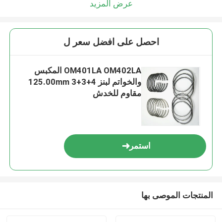
عرض المزيد
احصل على افضل سعر ل
OM401LA OM402LA المكبس
والخواتم لبنز 125.00mm 3+3+4
مقاوم للخدش
استمر
المنتجات الموصى بها