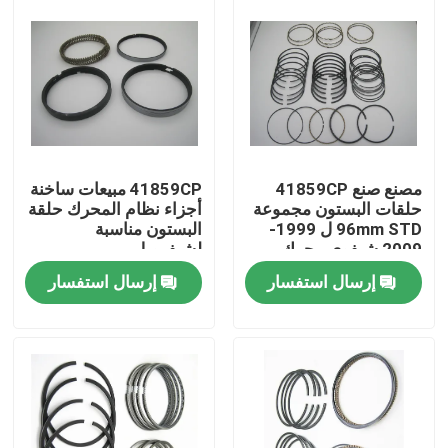
مصنع صنع 41859CP
41859CP مبيعات ساخنة
حلقات البستون مجموعة
أجزاء نظام المحرك حلقة
96mm STD ل 1999-
البستون مناسبة
2009 شيفوي محرك
لشيفرويل
قطع غيار LS 4.8L 5.3L
SILVERADOTAHOE 5.3
إرسال استفسار
إرسال استفسار
5.3
المنزل
المنتجات
فيديوهات