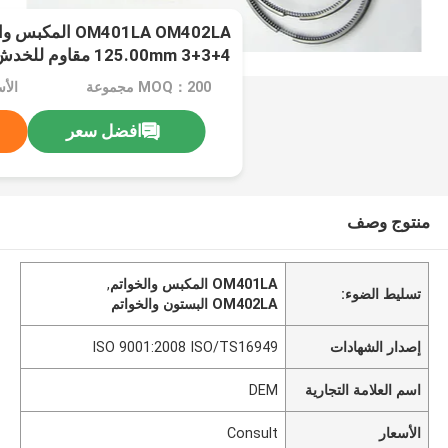
OM401LA OM402LA ال
125.00mm 3+3+4 مقاوم للخدش
MOQ：200 مجموعة
الأسع
افضل سعر
منتوج وصف
OM401LA المكبس والخواتم
,
تسليط الضوء:
OM402LA البستون والخواتم
إصدار الشهادات
ISO 9001:2008 ISO/TS16949
اسم العلامة التجارية
DEM
الأسعار
Consult