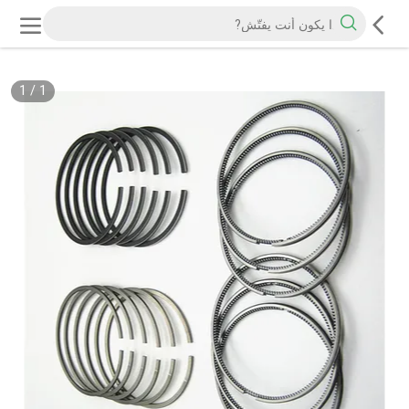
1
/
1