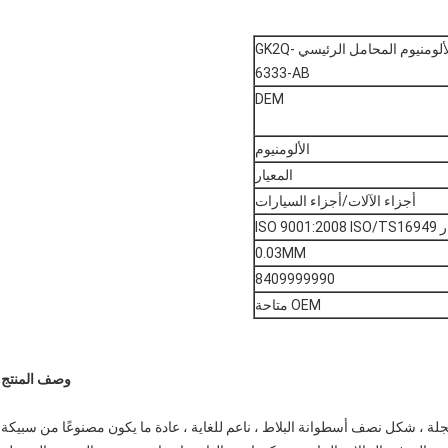
فورد 2.0 لتر رينجر 2.0 لتر قطاعات المحرك الألومنيوم المحامل الرئيسي GK2Q-
6333-AB
DEM
الألومنيوم
المعيار
أجزاء الآلات/أجزاء السيارات
ISO 9001:2
0.03MM
8409999990
OEM متاحة
وصف المنتج
لة ، شكل نصف أسطوانة البلاط ، ناعم للغاية ، عادة ما يكون مصنوعًا من سبيكة