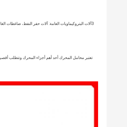
3آلات البتروكيماويات العامة: آلات حفر النفط، ضاغطات الغاز،آلات المنسوجات،آلات الورق،آلات تكرير النفط،آلات الكيمياء،آلات الطباعة،الخ.
تعتبر محامل المحرك أحد أهم أجزاء المحرك وتتطلب أقصى در