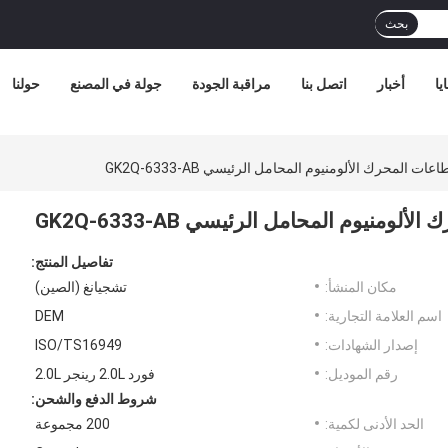
بحث
يا
أخبار
اتصل بنا
مراقبة الجودة
جولة في المصنع
حولنا
تفاصيل المنتج:
مكان المنشأ:
تشجيانغ (الصين)
اسم العلامة التجارية:
DEM
إصدار الشهادات:
ISO/TS16949
رقم الموديل:
فورد 2.0L رينجر 2.0L
شروط الدفع والشحن:
الحد الأدنى لكمية:
200 مجموعة