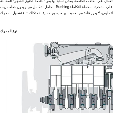
ستعمال ،في الحالات الخاصة، يمكن استبدالها بمواد خاصة. تحتوي الشجرة المحملة
على نوعين من التكامل والانقسام ، وعادة ما يطلق على الشجرة المحملة التكاملة Bushing. الحامل التكامل مع أو بدون خطف زيت
تخليص، لا يدور عادة مع العمود ، ويلعب دور حماية الاحتكاك أثناء تشغيل المحرك
نوع المحرك