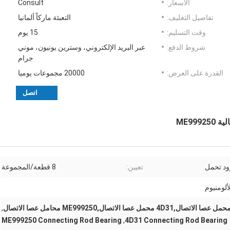
الأسعار:
Consult
تفاصيل التغليف:
التعبئة ماركاً ألمانيا
وقت التسليم:
15 يوم
شروط الدفع:
عبر البريد الإلكتروني، وسترين يونيون، موني
جرام
القدرة على العرض:
20000 مجموعات يوميا
اتصل
ود تحمل
تعيين:
8 قطعة/المجموعة
ألومنيوم
,
ME999250 Connecting Rod Bearing
,
4D31 Connecting Rod Bearing