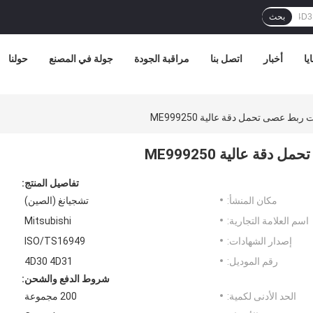
بحث
يا
أخبار
اتصل بنا
مراقبة الجودة
جولة في المصنع
حولنا
تفاصيل المنتج:
مكان المنشأ:
تشجيانغ (الصين)
اسم العلامة التجارية:
Mitsubishi
إصدار الشهادات:
ISO/TS16949
رقم الموديل:
4D30 4D31
شروط الدفع والشحن:
الحد الأدنى لكمية:
200 مجموعة