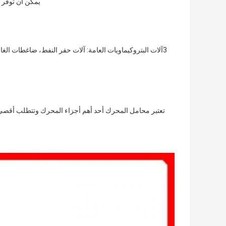
يمكن أن توفر ل
3آلات البتروكيماويات العامة: آلات حفر النفط، ضاغطات الغاز،آلات المنسوجات،آلات الورق،آلات تكرير النفط،آلات الكيمياء،آلات الطباعة،الخ.
تعتبر محامل المحرك أحد أهم أجزاء المحرك وتتطلب أقصى در