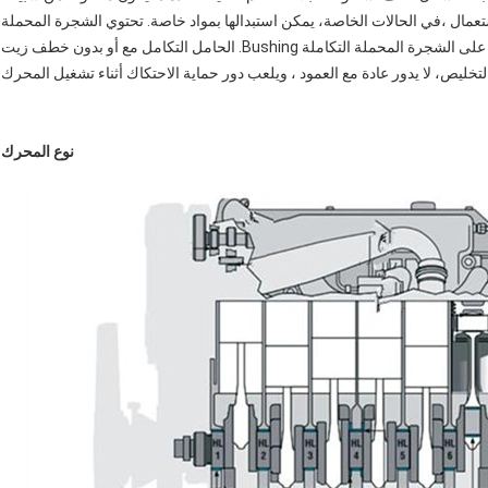
ستعمال ،في الحالات الخاصة، يمكن استبدالها بمواد خاصة. تحتوي الشجرة المحملة
على نوعين من التكامل والانقسام ، وعادة ما يطلق على الشجرة المحملة التكاملة Bushing. الحامل التكامل مع أو بدون خطف زيت
تخليص، لا يدور عادة مع العمود ، ويلعب دور حماية الاحتكاك أثناء تشغيل المحرك
نوع المحرك