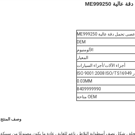
DEM
الألومنيوم
المعيار
أجزاء الآلات/أجزاء السيارات
ISO 9001:2
0.03MM
8409999990
OEM متاحة
وصف المنتج
لة ، شكل نصف أسطوانة البلاط ، ناعم للغاية ، عادة ما يكون مصنوعًا من سبيكة