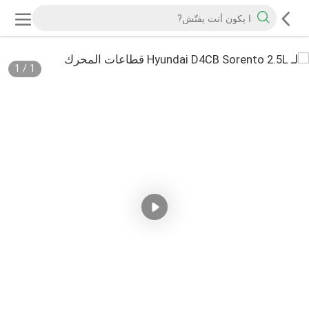
1
/
1