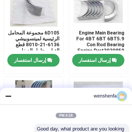
حولنا
Engine Main Bearing
6D105 مجموعة المحامل
جولة في المصنع
For 4BT 6BT 6BT5.9
الرئيسية لميتسوبيشي
Con Rod Bearing
6136-21-8010 قطع
Engine Part3939859
الغيار محامل الديزل
مراقبة الجودة
3802070
إرسال استفسار
إرسال استفسار
اتصل بنا
أخبار
wenshenfa
القضايا
4:28 PM
المحرك الرئيسي
Good day, what product are you looking 