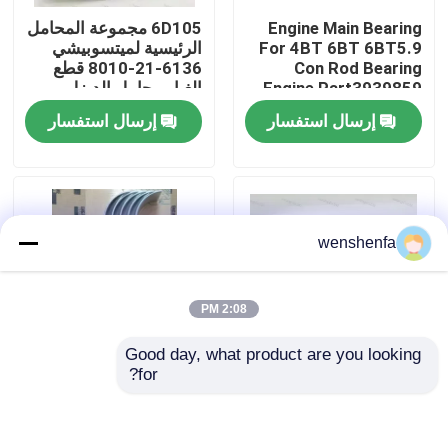
Engine Main Bearing
6D105 مجموعة المحامل
For 4BT 6BT 6BT5.9
الرئيسية لميتسوبيشي
حولنا
Con Rod Bearing
6136-21-8010 قطع
Engine Part3939859
الغيار محامل الديزل
3802070
إرسال استفسار
إرسال استفسار
جولة في المصنع
مراقبة الجودة
wenshenfa
اتصل بنا
أخبار
2:08 PM
Good day, what product are you looking 
القضايا
for?
نوعية عالية من D13
قطع غيار محرك
محرك العجلات المحمول
السيارات محامل كونرود
الرئيسي ومحمول العصا
لتويوتا 1rz/1nz/2nz
المحرك الرئيسي
المقابلة لمحرك فولفو
M703A2 M723A