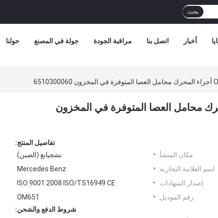
بحث
يا
أخبار
اتصل بنا
مراقبة الجودة
جولة في المصنع
حولنا
ز OM651 أجزاء المحرك محامل العصا المتوفرة في المخزون
تفاصيل المنتج:
مكان المنشأ:
تشجيانغ (الصين)
اسم العلامة التجارية:
Mercedes Benz
إصدار الشهادات:
ISO 9001:2008 ISO/TS16949 CE
رقم الموديل:
OM651
شروط الدفع والشحن: