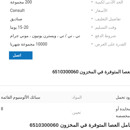
الحد الأدنى لكمية:
200 مجموعة
الأسعار:
Consult
تفاصيل التغليف:
صناديق
وقت التسليم:
15-20 يوما
شروط الدفع:
تي ، تي / تي ، ويسترن يونيون ، موني جرام
القدرة على العرض:
10000 مجموعة شهريا
اتصل
ود تحمل
المواد:
سبائك الألومنيوم القائمة
حايدة أو
8
تعيين:
مخصصة