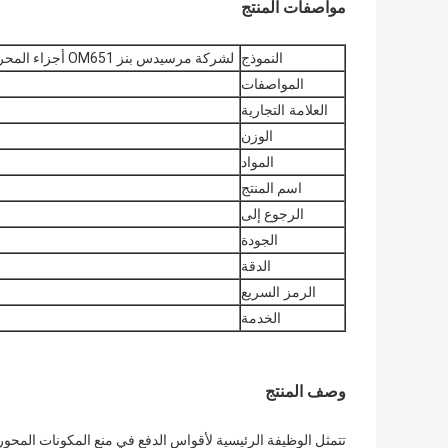
مواصفات المنتج
النموذج
لشركة مرسيدس بنز OM651 أجزاء المحرك محامل العصا المتوفرة في المخزون 6510300060
المواصفات
العلامة التجارية
الوزن
المواد
اسم المنتج
الرجوع إلى
الجودة
الدقة
الرمز السريع
الخدمة
وصف المنتج
تتمثل الوظيفة الرئيسية لأقواس الدفع في منع المكونات المحو