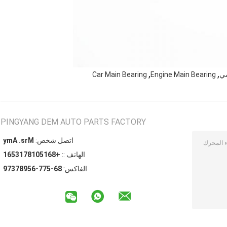
,
,
سي
Engine Main Bearing
Car Main Bearing
PINGYANG DEM AUTO PARTS FACTORY
اتصل شخص:
Mrs. Amy
الهاتف ::
+8615018713561
الفاكس:
86-577-65987379