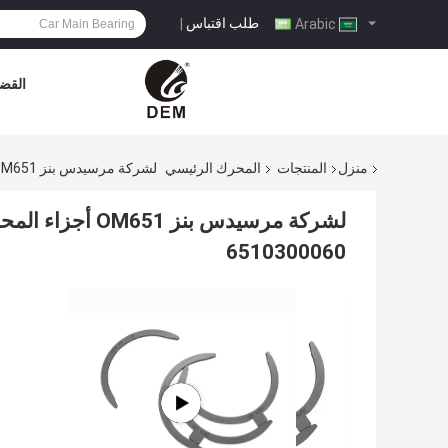
طلب اقتباس
|
Arabic
القضا
منزل
المنتجات
المحرك الرئيسي
لشركة مرسيدس بنز OM651 أجزاء المحرك محامل العصا المتوفرة في المخزون 6510300060
لشركة مرسيدس بن
6510300060