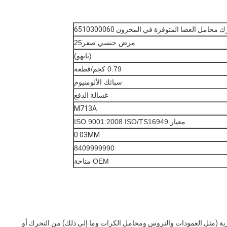
مرض جنسي صفر25
(تايهو)
0.79 كجم/قطعة
سبائك الألومنيوم
غسالة الدفع
M713A
معيار ISO 9001:2008 ISO/TS16949
0.03MM
8409999990
OEM متاحة
رية (مثل العمودات والتروس ومحامل الكرات وما إلى ذلك) من التحرك أو